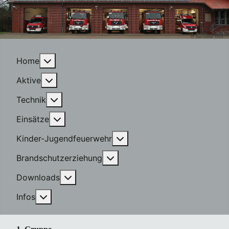
More about: Home
Home
More about: Aktive
Aktive
More about: Technik
Technik
More about: Einsätze
Einsätze
More about: Kinder-Jugen
Kinder-Jugendfeuerwehr
More about: Brandschutzerzi
Brandschutzerziehung
More about: Downloads
Downloads
More about: Infos
Infos