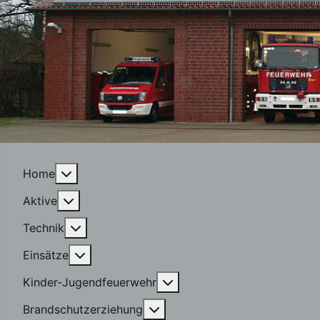
More about: Home
Home
More about: Aktive
Aktive
More about: Technik
Technik
More about: Einsätze
Einsätze
More about: Kinder-Jugen
Kinder-Jugendfeuerwehr
More about: Brandschutzerzi
Brandschutzerziehung