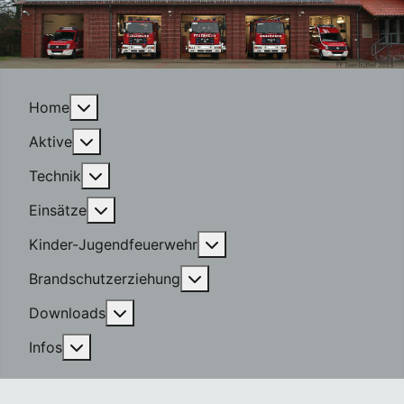
More about: Home
Home
More about: Aktive
Aktive
More about: Technik
Technik
More about: Einsätze
Einsätze
More about: Kinder-Jugen
Kinder-Jugendfeuerwehr
More about: Brandschutzerzi
Brandschutzerziehung
More about: Downloads
Downloads
More about: Infos
Infos