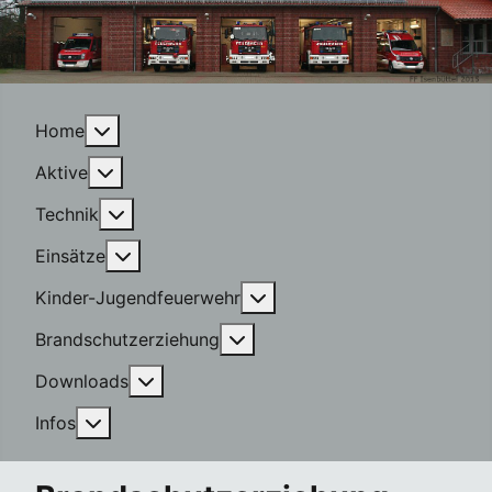
More about: Home
Home
More about: Aktive
Aktive
More about: Technik
Technik
More about: Einsätze
Einsätze
More about: Kinder-Jugen
Kinder-Jugendfeuerwehr
More about: Brandschutzerzi
Brandschutzerziehung
More about: Downloads
Downloads
More about: Infos
Infos