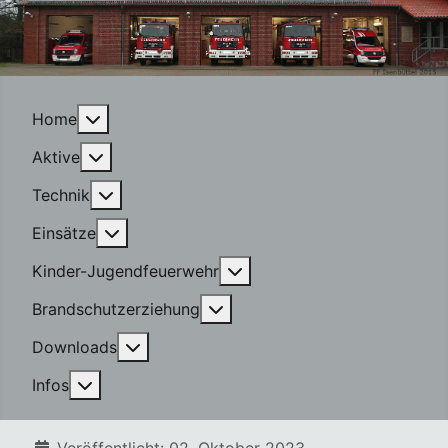
More about: Home
Home
More about: Aktive
Aktive
More about: Technik
Technik
More about: Einsätze
Einsätze
More about: Kinder-Jugen
Kinder-Jugendfeuerwehr
More about: Brandschutzerzi
Brandschutzerziehung
More about: Downloads
Downloads
More about: Infos
Infos
Details
Veröffentlicht: 02. Oktober 2023