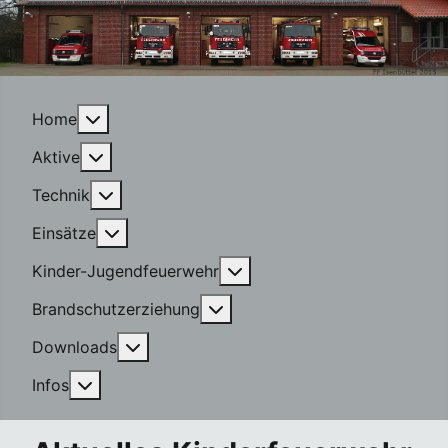
More about: Home
Home
More about: Aktive
Aktive
More about: Technik
Technik
More about: Einsätze
Einsätze
More about: Kinder-Jugen
Kinder-Jugendfeuerwehr
More about: Brandschutzerzi
Brandschutzerziehung
More about: Downloads
Downloads
More about: Infos
Infos